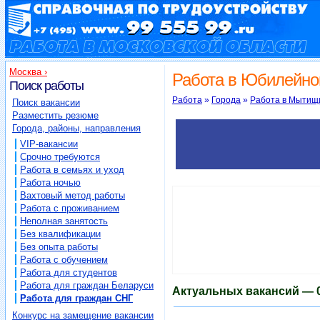
Работа в Московской области на mo.9
Работа в Юбилейном - 0 вакансий в Юбилейном
Москва ›
Работа в Юбилейно
Поиск работы
Работа
»
Города
»
Работа в Мытищ
Поиск вакансии
Разместить резюме
Города, районы, направления
VIP-вакансии
Срочно требуются
Работа в семьях и уход
Работа ночью
Вахтовый метод работы
Работа с проживанием
Неполная занятость
Без квалификации
Без опыта работы
Работа с обучением
Работа для студентов
Работа для граждан Беларуси
Актуальных вакансий — 0
Работа для граждан СНГ
Конкурс на замещение вакансии