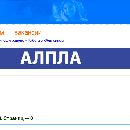
955599.ru
м — вакансии
инском районе
»
Работа в Юбилейном
. Cтраниц — 0