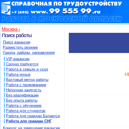
Москва ›
Поиск работы
Поиск вакансии
Разместить резюме
Города, районы, направления
VIP-вакансии
Срочно требуются
Работа в семьях и уход
Н
Работа ночью
Вахтовый метод работы
Работа с проживанием
Неполная занятость
Без квалификации
Без опыта работы
Работа с обучением
Работа для студентов
Работа для граждан Беларуси
Работа для граждан СНГ
Конкурс на замещение вакансии