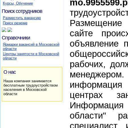
mo.9955599.р
Курсы, Обучение
трудоустр
Поиск сотрудников
Разместить вакансию
Размещение 
Поиск резюме
сайте проис
Справочники
объявление п
Ярмарки вакансий в Московской
области
общероссий
Центры занятости в Московской
области
рабочих, дол
О нас
менеджером
Наша компания занимается
информация 
бесплатным трудоустройством
населения в Московской
центрах за
области
Информация
области" р
специалист,