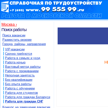
Москва ›
Поиск работы
Поиск вакансии
Разместить резюме
Города, районы, направления
VIP-вакансии
Срочно требуются
Работа в семьях и уход
Н
Работа ночью
Вахтовый метод работы
Работа с проживанием
Неполная занятость
Без квалификации
Без опыта работы
Работа с обучением
Работа для студентов
Работа для граждан Беларуси
Работа для граждан СНГ
Конкурс на замещение вакансии