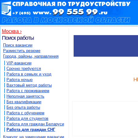
Москва ›
Поиск работы
Поиск вакансии
Разместить резюме
Города, районы, направления
VIP-вакансии
Срочно требуются
Работа в семьях и уход
Н
Работа ночью
Вахтовый метод работы
Работа с проживанием
Неполная занятость
Без квалификации
Без опыта работы
Работа с обучением
Работа для студентов
Работа для граждан Беларуси
Работа для граждан СНГ
Конкурс на замещение вакансии