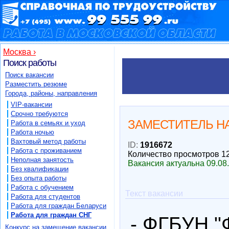
Москва ›
Поиск работы
Поиск вакансии
Разместить резюме
Города, районы, направления
VIP-вакансии
Срочно требуются
ЗАМЕСТИТЕЛЬ Н
Работа в семьях и уход
Работа ночью
Вахтовый метод работы
ID:
1916672
Работа с проживанием
Количество просмотров 1
Неполная занятость
Вакансия актуальна 09.08
Без квалификации
Без опыта работы
Работа с обучением
Текст вакансии
Работа для студентов
Работа для граждан Беларуси
Работа для граждан СНГ
- ФГБУН "
Конкурс на замещение вакансии