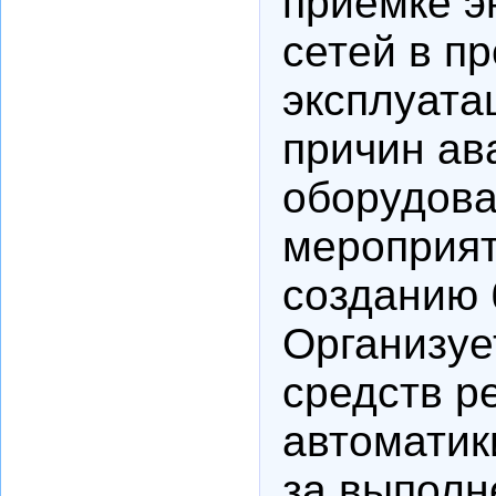
приемке э
сетей в 
эксплуата
причин ав
оборудова
мероприят
созданию 
Организуе
средств р
автоматик
за выполн