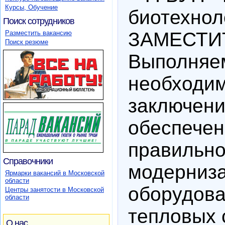
Курсы, Обучение
биотехнол
Поиск сотрудников
ЗАМЕСТИ
Разместить вакансию
Поиск резюме
Выполняем
необходи
заключени
обеспечен
правильно
Справочники
модерниза
Ярмарки вакансий в Московской
области
оборудова
Центры занятости в Московской
области
тепловых 
О нас