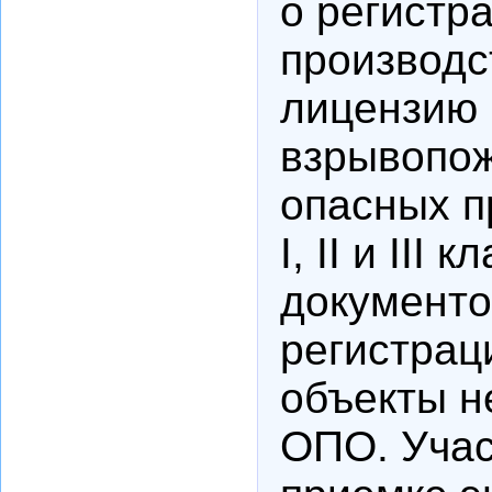
о регистр
производс
лицензию 
взрывопож
опасных п
I, II и III
документо
регистрац
объекты н
ОПО. Учас