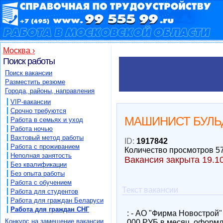
Москва ›
Поиск работы
Поиск вакансии
Разместить резюме
Города, районы, направления
VIP-вакансии
Срочно требуются
МАШИНИСТ БУЛЬ
Работа в семьях и уход
Работа ночью
Вахтовый метод работы
ID:
1917842
Работа с проживанием
Количество просмотров 5
Неполная занятость
Вакансия закрыта 19.1
Без квалификации
Без опыта работы
Работа с обучением
Текст вакансии
Работа для студентов
Работа для граждан Беларуси
Работа для граждан СНГ
: - АО "Фирма Новостро
Конкурс на замещение вакансии
000 РУБ в месяц, оформле