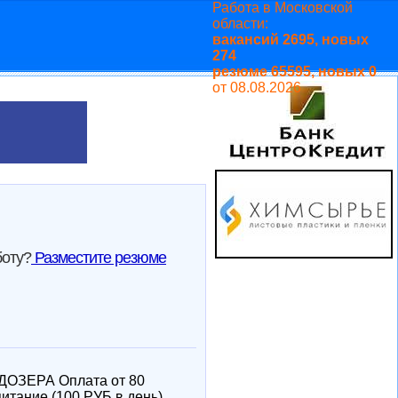
Работа в Московской
области:
вакансий 2695, новых
274
резюме 65595, новых 0
от 08.08.2026
оту?
Разместите резюме
ЬДОЗЕРА Оплата от 80
итание (100 РУБ в день),