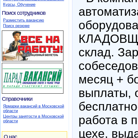
Курсы, Обучение
автоматиз
Поиск сотрудников
Разместить вакансию
оборудова
Поиск резюме
КЛАДОВЩ
склад. За
собеседов
месяц + б
выплаты, 
Справочники
бесплатно
Ярмарки вакансий в Московской
области
работа в 
Центры занятости в Московской
области
цехе, выд
О нас