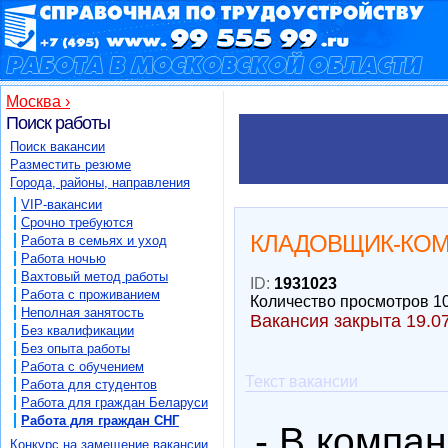
Москва ›
Поиск работы
Поиск вакансии
Разместить резюме
Города, районы, направления
VIP-вакансии
Срочно требуются
КЛАДОВЩИК-КО
Работа в семьях и уход
Работа ночью
Вахтовый метод работы
ID:
1931023
Работа с проживанием
Количество просмотров 1
Неполная занятость
Вакансия закрыта 19.0
Без квалификации
Без опыта работы
Работа с обучением
Текст вакансии
Работа для студентов
Работа для граждан Беларуси
Работа для граждан СНГ
- В компа
Конкурс на замещение вакансии