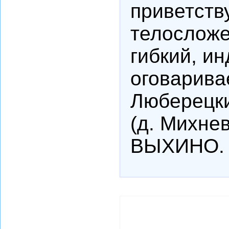
приветств
телосложе
гибкий, и
оговарива
Люберецки
(д. Михнев
ВЫХИНО.