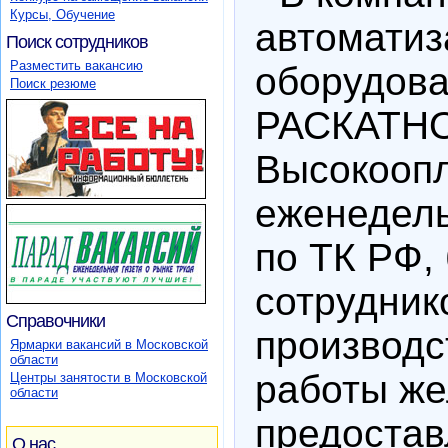
Курсы, Обучение
автоматиз
Поиск сотрудников
Разместить вакансию
оборудов
Поиск резюме
РАСКАТН
Высокоопл
еженедел
по ТК РФ,
сотрудник
Справочники
производс
Ярмарки вакансий в Московской
области
работы же
Центры занятости в Московской
области
предостав
О нас