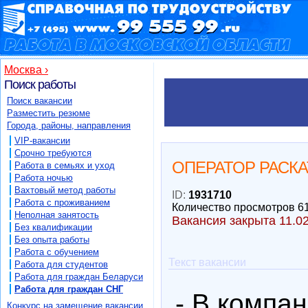
Москва ›
Поиск работы
Поиск вакансии
Разместить резюме
Города, районы, направления
VIP-вакансии
Срочно требуются
ОПЕРАТОР РАСК
Работа в семьях и уход
Работа ночью
Вахтовый метод работы
ID:
1931710
Работа с проживанием
Количество просмотров 6
Неполная занятость
Вакансия закрыта 11.0
Без квалификации
Без опыта работы
Работа с обучением
Текст вакансии
Работа для студентов
Работа для граждан Беларуси
Работа для граждан СНГ
- В компа
Конкурс на замещение вакансии