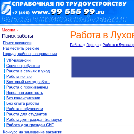
Работа в Московской области на mo.9
Работа в Луховицах - 2 вакансий в Луховицах
Москва ›
Работа в Лухо
Поиск работы
Поиск вакансии
Работа
»
Города
»
Работа в Луховиц
Разместить резюме
Города, районы, направления
VIP-вакансии
Срочно требуются
Работа в семьях и уход
Работа ночью
Вахтовый метод работы
Работа с проживанием
Неполная занятость
Без квалификации
Без опыта работы
Работа с обучением
Работа для студентов
Работа для граждан Беларуси
Работа для граждан СНГ
Конкурс на замещение вакансии