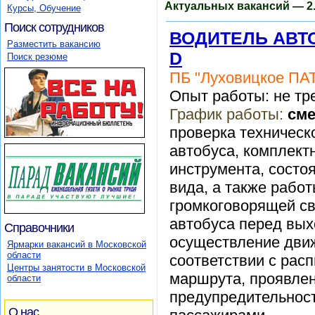
Актуальных вакансий — 2.
Курсы, Обучение
Поиск сотрудников
ВОДИТЕЛЬ АВТ
Разместить вакансию
D
Поиск резюме
ПБ "Луховицкое ПА
Опыт работы: не тр
График работы:
см
проверка техническ
автобуса, комплект
инструмента, состо
вида, а также рабо
громкоговорящей св
автобуса перед вых
Справочники
осуществление дви
Ярмарки вакансий в Московской
области
соответствии с рас
Центры занятости в Московской
маршрута, проявлен
области
предупредительност
О нас