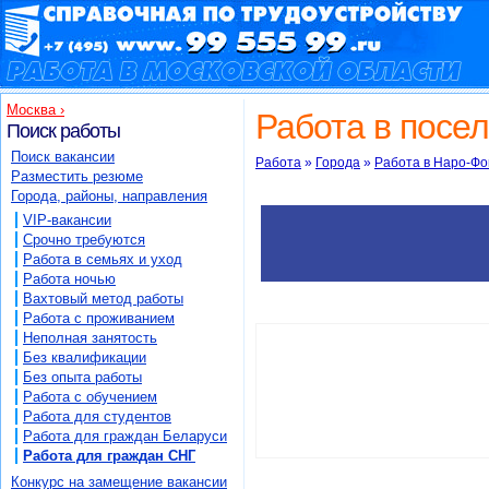
Работа в Московской области на mo.9
Работа в поселке Селятино - 2 вакансий в поселк
Москва ›
Работа в посе
Поиск работы
Поиск вакансии
Работа
»
Города
»
Работа в Наро-Ф
Разместить резюме
Города, районы, направления
VIP-вакансии
Срочно требуются
Работа в семьях и уход
Работа ночью
Вахтовый метод работы
Работа с проживанием
Неполная занятость
Без квалификации
Без опыта работы
Работа с обучением
Работа для студентов
Работа для граждан Беларуси
Работа для граждан СНГ
Конкурс на замещение вакансии