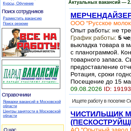
Актуальных вакансий — 2.
Курсы, Обучение
Поиск сотрудников
МЕРЧЕНДАЙЗЕ
Разместить вакансию
ООО "Русское молок
Поиск резюме
Опыт работы: не тр
График работы:
5 че
выкладка товара в м
с планограммой. Ко
товарного запаса. 
предоставление отч
Ротация, сроки годн
Посещение до 15 ма
09.08.2026
ID: 1919
Справочники
Ищете работу в поселке С
Ярмарки вакансий в Московской
области
Центры занятости в Московской
ЧИСТИЛЬЩИК М
области
(ПЕСКОСТРУЙЩ
АО "Опытный завод 
О нас